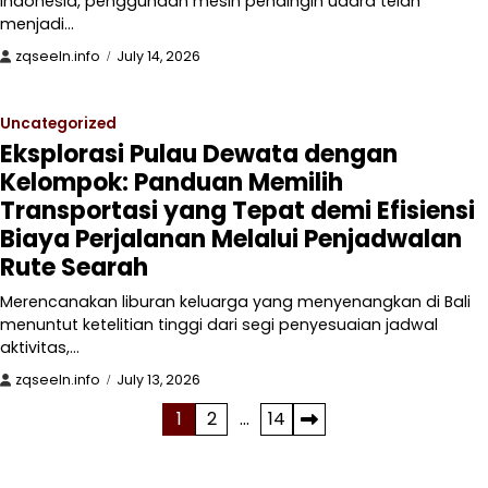
Indonesia, penggunaan mesin pendingin udara telah
menjadi…
zqseeln.info
July 14, 2026
Uncategorized
Eksplorasi Pulau Dewata dengan
Kelompok: Panduan Memilih
Transportasi yang Tepat demi Efisiensi
Biaya Perjalanan Melalui Penjadwalan
Rute Searah
Merencanakan liburan keluarga yang menyenangkan di Bali
menuntut ketelitian tinggi dari segi penyesuaian jadwal
aktivitas,…
zqseeln.info
July 13, 2026
Posts
1
2
…
14
pagination