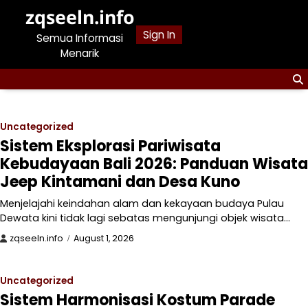
Skip
zqseeln.info
to
Sign In
Semua Informasi
content
Menarik
Uncategorized
Sistem Eksplorasi Pariwisata
Kebudayaan Bali 2026: Panduan Wisata
Jeep Kintamani dan Desa Kuno
Menjelajahi keindahan alam dan kekayaan budaya Pulau
Dewata kini tidak lagi sebatas mengunjungi objek wisata…
zqseeln.info
August 1, 2026
Uncategorized
Sistem Harmonisasi Kostum Parade